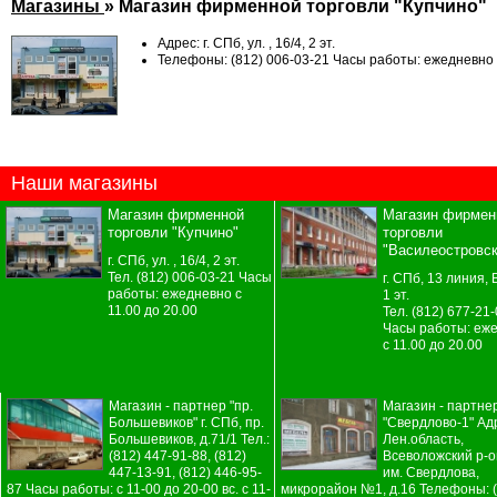
РАСПРОДАЖА
Магазины
» Магазин фирменной торговли "Купчино"
Прихожие
Диваны
Кухни стандарт
Трю
ту
Шкафы 1 дверные
Угловые диваны
Кухни на заказ
в
ТЦ "Русская Деревня" 230 сек
Ма
Адрес: г. СПб, ул. , 16/4, 2 эт.
Шкафы 2-х дверные
Наборы мягкой
Столы
Телефоны: (812) 006-03-21 Часы работы: ежедневно с
мебели
Оде
Стол журнальный
Шкафы 3-х дверные
Стулья
Пуфики, банкетки
Кр
Шкафы 4-х дверные
Табуреты
Цена:
35
00
1669
Кресла
Ту
Шкафы угловые
Диванчики
Стенки, горки
Тах
Шкафы-купе
Встраиваемая
Ку
Тумбы под аппаратуру
техника
Обувницы
Зе
Журнальные столы
Шкафы для посуды
Вешалки
Наши магазины
Шкафы МЦН /
Шкафы по эскизу
Секретеры
Магазин фирменной
Магазин фирмен
торговли "Купчино"
торговли
"Василеостровск
г. СПб, ул. , 16/4, 2 эт.
Тел. (812) 006-03-21 Часы
г. СПб, 13 линия, В
работы: ежедневно с
1 эт.
11.00 до 20.00
Тел. (812) 677-21
Часы работы: еж
с 11.00 до 20.00
Магазин - партнер "пр.
Магазин - партне
Большевиков" г. СПб, пр.
"Свердлово-1" Ад
Большевиков, д.71/1 Тел.:
Лен.область,
(812) 447-91-88, (812)
Всеволожский р-он
447-13-91, (812) 446-95-
им. Свердлова,
87 Часы работы: с 11-00 до 20-00 вс. с 11-
микрорайон №1, д.16 Телефоны: (