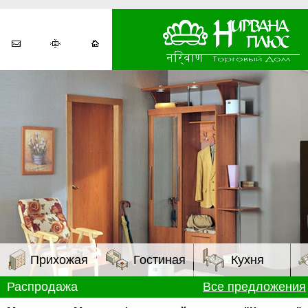
Прихожая
Гостиная
Кухня
Распродажа
Все предложения
РАСПРОДАЖА
РАСПРОДАЖА
РАСПРОДАЖА
Сп
Модульные гарнитуры
Модульные гостиные
Кухни модульные
Ко