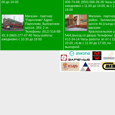
00 до 19-00
006-74-68; (950) 006-39-36 Часы 
ежедневно с 11.00 до 19.00, вс с 1
18.00
Магазин - партнер
Магазин - партне
"Парголово" Адрес:
район - Таллинск
Парголово, Выборгское
шоссе 40,(съезд с
шоссе, 393, 2 эт.
магазин -
Телефоны: (812) 516-88-
Красносельское ш
45; 8 (960) 277-47-46 Часы работы:
54/4,(въезд со двора) Телефоны: 
ежедневно с 10.30 до 19.00
413-34-14 Часы работы: вт-пт с 11
20.00, сб-вс с 11.00 до 17.00; пн -
выходной.