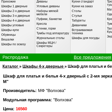
Прихожие
Диваны
Кухни стандарт
Трю
ту
Шкафы 1 дверные
Угловые диваны
Кухни на заказ
Ма
Шкафы 2-х дверные
Наборы мягкой
Столы
мебели
Оде
Шкафы 3-х дверные
Стулья
Пуфики, банкетки
Кр
Шкафы 4-х дверные
Табуреты
Кресла
Ту
Шкафы угловые
Диванчики
Стенки, горки
Тах
Шкафы-купе
Встраиваемая
Ку
Тумбы под аппаратуру
техника
Обувницы
Зе
Журнальные столы
Шкафы для посуды
Вешалки
Шкафы МЦН /
Шкафы по эскизу
Секретеры
Распродажа
Все предложения
РАСПРОДАЖА
Каталог
»
Шкафы 4-х дверные
» Шкаф для платья и бе
на , 16/4
Шкаф для платья и белья 4-х дверный с 2-мя зерка
М"
Шкаф одностворчатый (МШ 2/
Цена:
9200
Новая цена:
738
0
Производитель:
МФ "Волхова"
Экономия 1820
Модульная программа:
"Волхова"
Цена:
16560