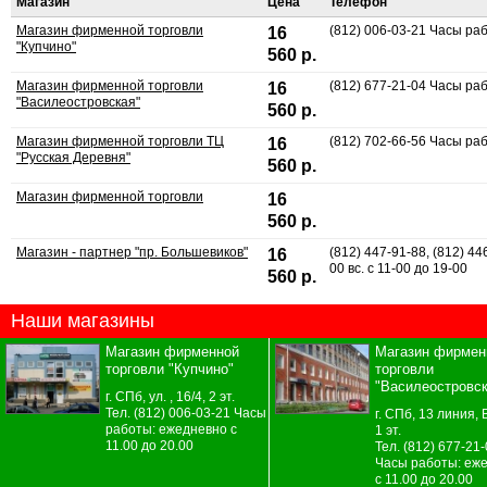
Магазин
Цена
Телефон
Магазин фирменной торговли
(812) 006-03-21 Часы раб
16
"Купчино"
560 р.
Магазин фирменной торговли
(812) 677-21-04 Часы раб
16
"Василеостровская"
560 р.
Магазин фирменной торговли ТЦ
(812) 702-66-56 Часы раб
16
"Русская Деревня"
560 р.
Магазин фирменной торговли
16
560 р.
Магазин - партнер "пр. Большевиков"
(812) 447-91-88, (812) 44
16
00 вс. с 11-00 до 19-00
560 р.
Наши магазины
Магазин фирменной
Магазин фирмен
торговли "Купчино"
торговли
"Василеостровск
г. СПб, ул. , 16/4, 2 эт.
Тел. (812) 006-03-21 Часы
г. СПб, 13 линия, В
работы: ежедневно с
1 эт.
11.00 до 20.00
Тел. (812) 677-21
Часы работы: еж
с 11.00 до 20.00