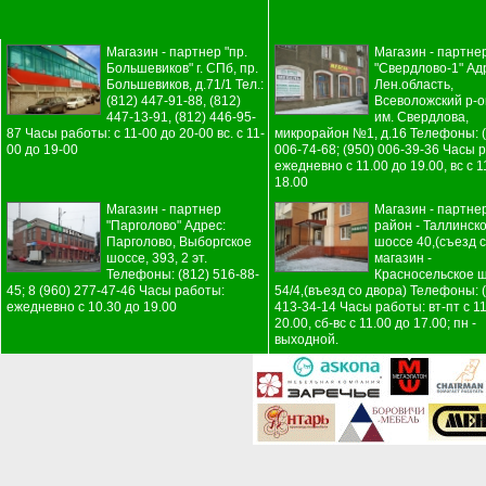
Магазин - партнер "пр.
Магазин - партне
Большевиков" г. СПб, пр.
"Свердлово-1" Ад
Большевиков, д.71/1 Тел.:
Лен.область,
(812) 447-91-88, (812)
Всеволожский р-он
447-13-91, (812) 446-95-
им. Свердлова,
87 Часы работы: с 11-00 до 20-00 вс. с 11-
микрорайон №1, д.16 Телефоны: (
00 до 19-00
006-74-68; (950) 006-39-36 Часы 
ежедневно с 11.00 до 19.00, вс с 1
18.00
Магазин - партнер
Магазин - партне
"Парголово" Адрес:
район - Таллинск
Парголово, Выборгское
шоссе 40,(съезд с
шоссе, 393, 2 эт.
магазин -
Телефоны: (812) 516-88-
Красносельское ш
45; 8 (960) 277-47-46 Часы работы:
54/4,(въезд со двора) Телефоны: 
ежедневно с 10.30 до 19.00
413-34-14 Часы работы: вт-пт с 11
20.00, сб-вс с 11.00 до 17.00; пн -
выходной.