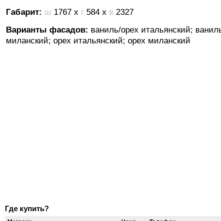
Габарит:
ш
1767 х
г
584 х
в
2327
Варианты фасадов:
ваниль/орех итальянский; ванил
миланский; орех итальянский; орех миланский
Где купить?