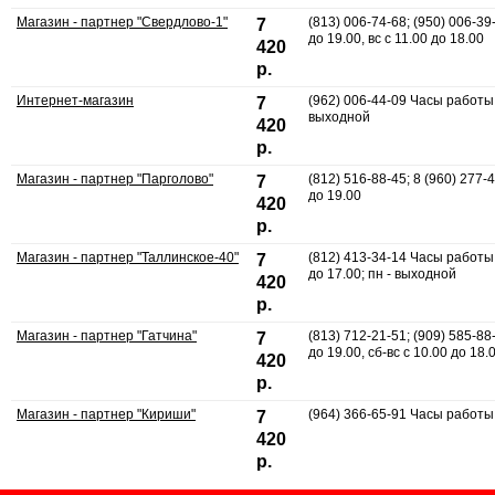
Магазин - партнер "Свердлово-1"
(813) 006-74-68; (950) 006-3
7
до 19.00, вс с 11.00 до 18.00
420
р.
Интернет-магазин
(962) 006-44-09 Часы работы: 
7
выходной
420
р.
Магазин - партнер "Парголово"
(812) 516-88-45; 8 (960) 277
7
до 19.00
420
р.
Магазин - партнер "Таллинское-40"
(812) 413-34-14 Часы работы: 
7
до 17.00; пн - выходной
420
р.
Магазин - партнер "Гатчина"
(813) 712-21-51; (909) 585-8
7
до 19.00, сб-вс с 10.00 до 18.
420
р.
Магазин - партнер "Кириши"
(964) 366-65-91 Часы работы:
7
420
р.