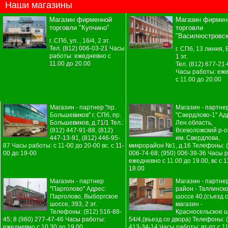
Наши магазины
Магазин фирменной
Магазин фирмен
торговли "Купчино"
торговли
"Василеостровск
г. СПб, ул. , 16/4, 2 эт.
Тел. (812) 006-03-21 Часы
г. СПб, 13 линия, В
работы: ежедневно с
1 эт.
11.00 до 20.00
Тел. (812) 677-21
Часы работы: еж
с 11.00 до 20.00
Магазин - партнер "пр.
Магазин - партне
Большевиков" г. СПб, пр.
"Свердлово-1" Ад
Большевиков, д.71/1 Тел.:
Лен.область,
(812) 447-91-88, (812)
Всеволожский р-он
447-13-91, (812) 446-95-
им. Свердлова,
87 Часы работы: с 11-00 до 20-00 вс. с 11-
микрорайон №1, д.16 Телефоны: (
00 до 19-00
006-74-68; (950) 006-39-36 Часы 
ежедневно с 11.00 до 19.00, вс с 1
18.00
Магазин - партнер
Магазин - партне
"Парголово" Адрес:
район - Таллинск
Парголово, Выборгское
шоссе 40,(съезд с
шоссе, 393, 2 эт.
магазин -
Телефоны: (812) 516-88-
Красносельское ш
45; 8 (960) 277-47-46 Часы работы:
54/4,(въезд со двора) Телефоны: 
ежедневно с 10.30 до 19.00
413-34-14 Часы работы: вт-пт с 11