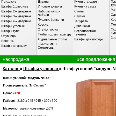
Прихожие
Диваны
Кухни стандарт
Трю
ту
Шкафы 1 дверные
Угловые диваны
Кухни на заказ
Ма
Шкафы 2-х дверные
Наборы мягкой
Столы
мебели
Оде
Шкафы 3-х дверные
Стулья
Пуфики, банкетки
Кр
Шкафы 4-х дверные
Табуреты
Кресла
Ту
Шкафы угловые
Диванчики
Стенки, горки
Тах
Шкафы-купе
Встраиваемая
Ку
Тумбы под аппаратуру
техника
Обувницы
Зе
Журнальные столы
Шкафы для посуды
Вешалки
Шкафы МЦН /
Шкафы по эскизу
Секретеры
Распродажа
Все предложения
РАСПРОДАЖА
Каталог
»
Шкафы угловые
» Шкаф угловой "модуль 
в
ТЦ "Русская Деревня" 230 сек
Шкаф угловой "модуль №146"
Стол журнальный прямоуголь
Производитель:
"М-Сервис"
со стеклом
Цена:
7420
Цена:
420
0
3990
Габарит:
2180 х 945 / 945 х 390 / 390
Материал:
ламинированная ДСП