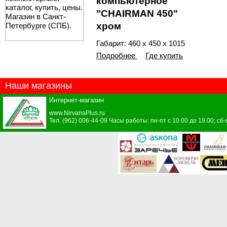
компьютерное
"CHAIRMAN 450"
хром
Габарит: 460 х 450 х 1015
Подробнее
Где купить
Наши магазины
Интернет-магазин
www.NirvanaPlus.ru
Тел. (962) 006-44-09 Часы работы: пн-пт с 10.00 до 19.00; сб