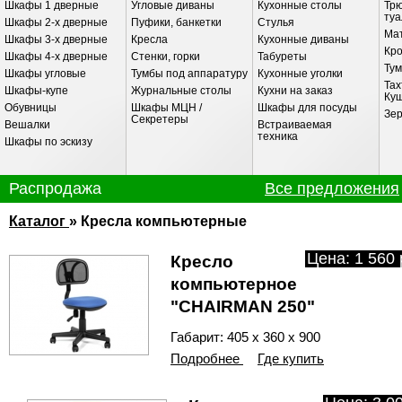
Шкафы 1 дверные
Угловые диваны
Кухонные столы
Трю
ту
Шкафы 2-х дверные
Пуфики, банкетки
Стулья
Ма
Шкафы 3-х дверные
Кресла
Кухонные диваны
Кр
Шкафы 4-х дверные
Стенки, горки
Табуреты
Ту
Шкафы угловые
Тумбы под аппаратуру
Кухонные уголки
Тах
Шкафы-купе
Журнальные столы
Кухни на заказ
Ку
Обувницы
Шкафы МЦН /
Шкафы для посуды
Зе
Секретеры
Вешалки
Встраиваемая
техника
Шкафы по эскизу
Распродажа
Все предложения
РАСПРОДАЖА СО СКЛАДА
Каталог
» Кресла компьютерные
Кухня "Винтаж"
Цена: 1 560 
Кресло
Цена:
1
09090
81811
компьютерное
"CHAIRMAN 250"
Габарит: 405 х 360 х 900
Подробнее
Где купить