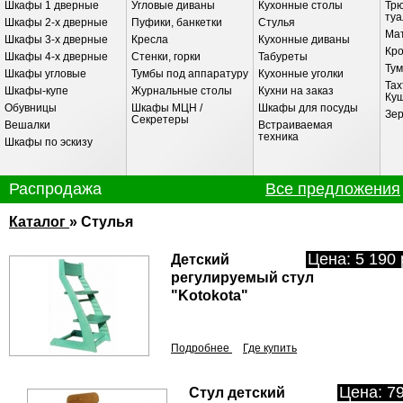
Шкафы 1 дверные
Угловые диваны
Кухонные столы
Трю
ту
Шкафы 2-х дверные
Пуфики, банкетки
Стулья
Ма
Шкафы 3-х дверные
Кресла
Кухонные диваны
Кр
Шкафы 4-х дверные
Стенки, горки
Табуреты
Ту
Шкафы угловые
Тумбы под аппаратуру
Кухонные уголки
Тах
Шкафы-купе
Журнальные столы
Кухни на заказ
Ку
Обувницы
Шкафы МЦН /
Шкафы для посуды
Зе
Секретеры
Вешалки
Встраиваемая
техника
Шкафы по эскизу
Распродажа
Все предложения
Каталог
» Стулья
Цена: 5 190 
Детский
регулируемый стул
"Kotokota"
Подробнее
Где купить
Цена: 79
Стул детский