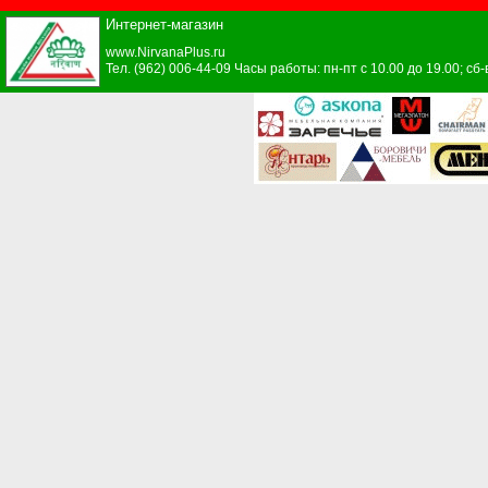
Интернет-магазин
www.NirvanaPlus.ru
Тел. (962) 006-44-09 Часы работы: пн-пт с 10.00 до 19.00; сб